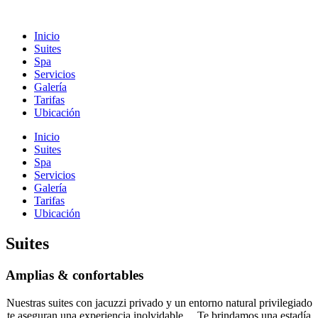
Inicio
Suites
Spa
Servicios
Galería
Tarifas
Ubicación
Inicio
Suites
Spa
Servicios
Galería
Tarifas
Ubicación
Suites
Amplias & confortables
Nuestras suites con jacuzzi privado y un entorno natural privilegiado
te aseguran una experiencia inolvidable… Te brindamos una estadía